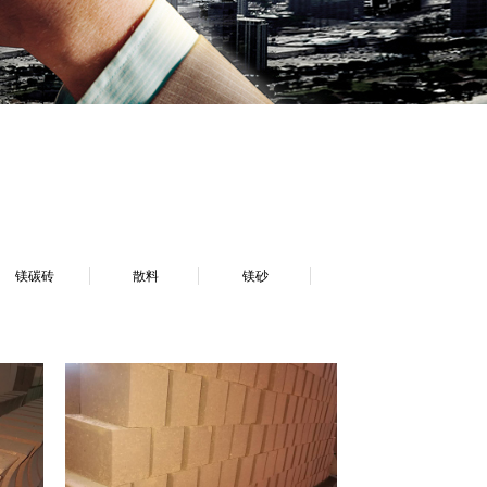
镁碳砖
散料
镁砂