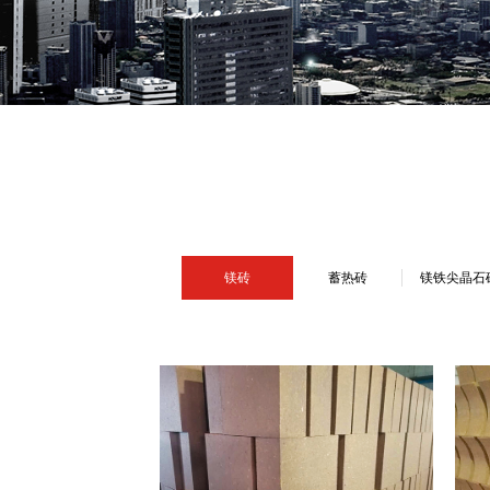
镁砖
蓄热砖
镁铁尖晶石