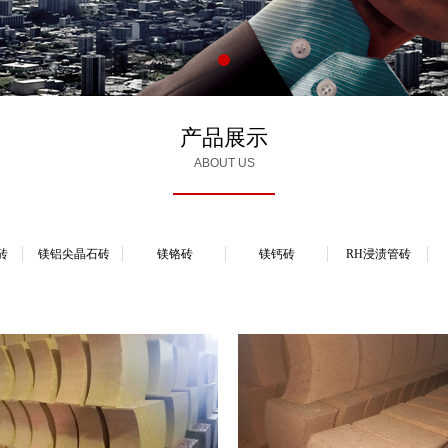
产品展示
ABOUT US
砖
镁铝尖晶石砖
镁铬砖
镁钙砖
RH浸渍管砖