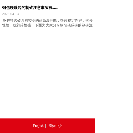
钢包镁碳砖的制砖注意事项有......
2022-04-13
钢包镁碳砖具有较高的耐高温性能，热震稳定性好，抗侵
蚀性、抗剥落性强，下面为大家分享钢包镁碳砖的制砖注
意事项有什么?
English
简体中文