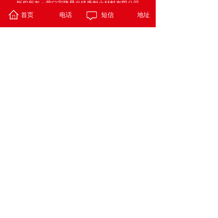
版权所有：营口宝隆晨光镁质耐火材料有限公司
首页
电话
短信
地址
玖橙网络提供技术支持