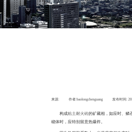
来源:
|
作者:
baolongchenguang
|
发布时间:
20
构成
粘土耐火砖
的矿藏相，如应时、鳞
砌体时，应特别留意热爆炸。